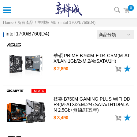
0
Home
所有產品
主機板 MB
intel 1700/B760(D4)
intel 1700/B760(D4)
商品分類
華碩 PRIME B760M-F D4-CSM(M-AT
X/LAN 1Gb/2xM.2/4xSATA/1H)
$ 2,890
技嘉 B760M GAMING PLUS WIFI DD
R4(M-ATX/2xM.2/4xSATA/1H1DP/LA
N 2.5Gb+無線/註五年)
$ 3,490