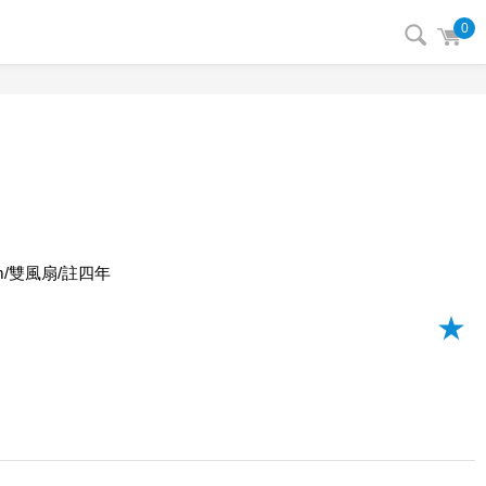
0
8cm/雙風扇/註四年