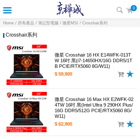
0
Home
所有產品
筆記型電腦
微星MSI
Crosshair系列
Crosshair系列
微星 Crosshair 16 HX E14WFK-013T
W 16吋 黑(i7-14650HX/16G DDR5/1T
B PCIE/RTX5060 8G/W11)
$ 59,900
微星 Crosshair 16 Max HX E2WFK-02
4TW 16吋 黑(Intel Ultra 9 290HX Plus/
16G DDR5/512G PCIE/RTX5060 8G/
W11)
$ 62,900