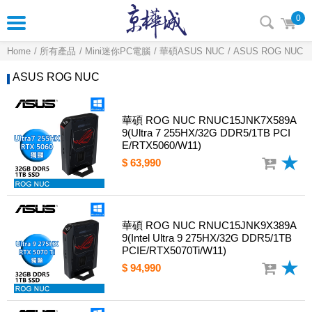
0
Home
所有產品
Mini迷你PC電腦
華碩ASUS NUC
ASUS ROG NUC
ASUS ROG NUC
華碩 ROG NUC RNUC15JNK7X589A
9(Ultra 7 255HX/32G DDR5/1TB PCI
E/RTX5060/W11)
$ 63,990
華碩 ROG NUC RNUC15JNK9X389A
9(Intel Ultra 9 275HX/32G DDR5/1TB
PCIE/RTX5070Ti/W11)
$ 94,990