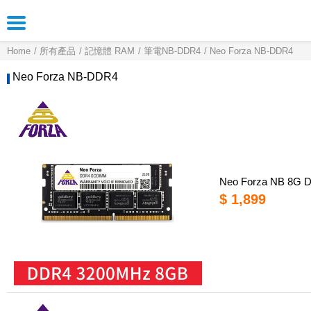
Home
所有產品
記憶體 RAM
筆電NB-DDR4
Neo Forza NB-DDR4
Neo Forza NB-DDR4
Neo Forza NB 8
$ 1,899