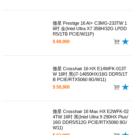
微星 Modern 16S AI+ G3MG-030TW 1
6吋 灰(Intel Ultra 7 355/16G DDR5/1T
B PCIE/W11)
$ 40,900
微星 Prestige 16 AI+ C3MG-233TW 1
6吋 金(Intel Ultra X7 358H/32G LPDD
R5/1TB PCIE/W11P)
$ 69,900
微星 Crosshair 16 HX E14WFK-013T
W 16吋 黑(i7-14650HX/16G DDR5/1T
B PCIE/RTX5060 8G/W11)
$ 59,900