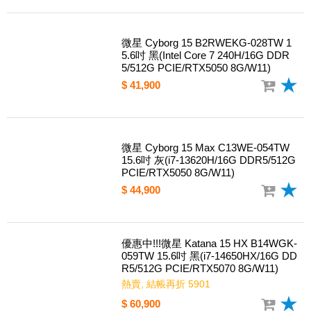
微星 Katana 15 HX B14WFK-689TW 1
5.6吋 黑(i7-14700HX/16G DDR5/1TB
PCIE/RTX5060 8G/W11)
任搭, 結帳再折 4901
$ 54,900
微星 Cyborg 15 B2RWEKG-028TW 1
5.6吋 黑(Intel Core 7 240H/16G DDR
5/512G PCIE/RTX5050 8G/W11)
$ 41,900
微星 Cyborg 15 Max C13WE-054TW
15.6吋 灰(i7-13620H/16G DDR5/512G
PCIE/RTX5050 8G/W11)
$ 44,900