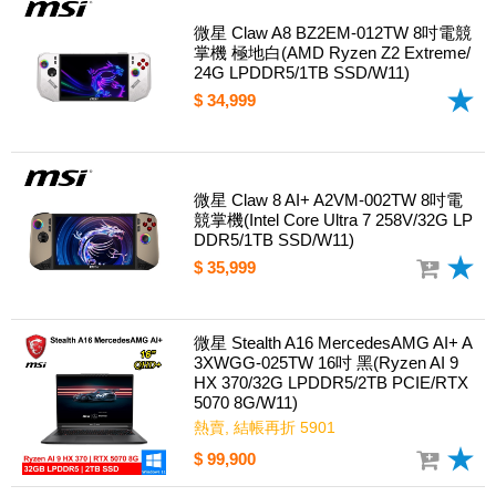
微星 Claw A8 BZ2EM-012TW 8吋電競
掌機 極地白(AMD Ryzen Z2 Extreme/
24G LPDDR5/1TB SSD/W11)
$ 34,999
微星 Claw 8 AI+ A2VM-002TW 8吋電
競掌機(Intel Core Ultra 7 258V/32G LP
DDR5/1TB SSD/W11)
$ 35,999
微星 Stealth A16 MercedesAMG AI+ A
3XWGG-025TW 16吋 黑(Ryzen AI 9
HX 370/32G LPDDR5/2TB PCIE/RTX
5070 8G/W11)
熱賣, 結帳再折 5901
$ 99,900