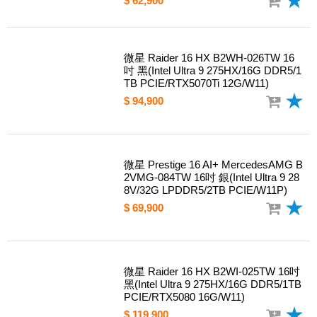
微星 Crosshair 16 Max HX E2WFK-02
4TW 16吋 黑(Intel Ultra 9 290HX Plus/
16G DDR5/512G PCIE/RTX5060 8G/
W11)
$ 62,900
微星 Raider 16 HX B2WH-026TW 16
吋 黑(Intel Ultra 9 275HX/16G DDR5/1
TB PCIE/RTX5070Ti 12G/W11)
$ 94,900
微星 Prestige 16 AI+ MercedesAMG B
2VMG-084TW 16吋 銀(Intel Ultra 9 28
8V/32G LPDDR5/2TB PCIE/W11P)
$ 69,900