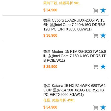
微星 Cyborg 15 Black Edition A13VE-2
468TW 15.6吋 黑(i7-13620H/8G/512G
PCIE/RTX4050 6G/W11)
限時下殺, 結帳再折 901
$ 34,900
微星 Cyborg 15 A2RUDX-2095TW 15.
6吋 黑(Intel Core 7 240H/16G DDR5/5
12G PCIE/RTX3050 6G/W11)
$ 36,900
微星 Modern 15 F1MXG-1023TW 15.6
吋 灰(Intel Core 7 150U/16G DDR5/1T
B PCIE/W11)
$ 29,900