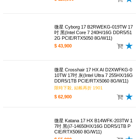
微星 Raider 16 HX B2WI-025TW 16吋
黑(Intel Ultra 9 275HX/16G DDR5/1TB
PCIE/RTX5080 16G/W11)
$ 119,900
微星 Cyborg 17 B2RWEKG-019TW 17
吋 黑(Intel Core 7 240H/16G DDR5/51
2G PCIE/RTX5050 8G/W11)
$ 43,900
微星 Crosshair 17 HX AI D2XWFKG-0
10TW 17吋 灰(Intel Ultra 7 255HX/16G
DDR5/1TB PCIE/RTX5060 8G/W11)
限時下殺, 結帳再折 1901