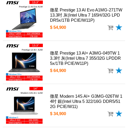
微星 Prestige 13 AI Evo A1MG-271TW
13.3吋 灰(Intel Ultra 7 165H/32G LPD
DR5x/1TB PCIE/W11P)
$ 54,900
微星 Prestige 13 AI+ A3MG-049TW 1
3.3吋 灰(Intel Ultra 7 355/32G LPDDR
5x/1TB PCIE/W11P)
$ 64,900
微星 Modern 14S AI+ G3MG-026TW 1
4吋 銀(Intel Ultra 5 322/16G DDR5/51
2G PCIE/W11)
$ 34,900