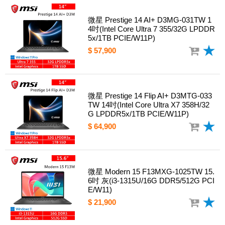
微星 Prestige 14 AI+ D3MG-031TW 1
4吋(Intel Core Ultra 7 355/32G LPDDR
5x/1TB PCIE/W11P)
$ 57,900
微星 Prestige 14 Flip AI+ D3MTG-033
TW 14吋(Intel Core Ultra X7 358H/32
G LPDDR5x/1TB PCIE/W11P)
$ 64,900
微星 Modern 15 F13MXG-1025TW 15.
6吋 灰(i3-1315U/16G DDR5/512G PCI
E/W11)
$ 21,900