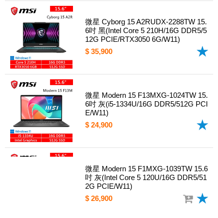
微星 Cyborg 15 A2RUDX-2288TW 15.
6吋 黑(Intel Core 5 210H/16G DDR5/5
12G PCIE/RTX3050 6G/W11)
$ 35,900
微星 Modern 15 F13MXG-1024TW 15.
6吋 灰(i5-1334U/16G DDR5/512G PCI
E/W11)
$ 24,900
微星 Modern 15 F1MXG-1039TW 15.6
吋 灰(Intel Core 5 120U/16G DDR5/51
2G PCIE/W11)
$ 26,900