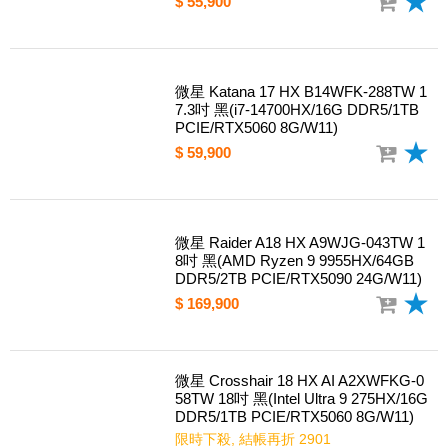
$ 62,900
微星 Katana 17 HX B14WFK-203TW 1
7吋 黑(i7-14650HX/16G DDR5/1TB P
CIE/RTX5060 8G/W11)
$ 55,900
微星 Katana 17 HX B14WFK-288TW 1
7.3吋 黑(i7-14700HX/16G DDR5/1TB
PCIE/RTX5060 8G/W11)
$ 59,900
微星 Raider A18 HX A9WJG-043TW 1
8吋 黑(AMD Ryzen 9 9955HX/64GB
DDR5/2TB PCIE/RTX5090 24G/W11)